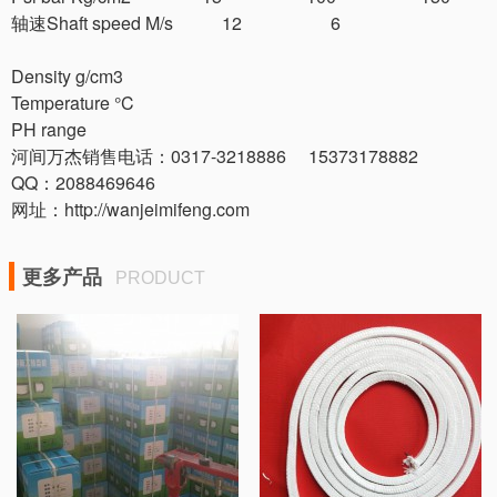
轴速Shaft speed M/s 12 6
Density g/cm3
Temperature °C
PH range
河间万杰销售电话：0317-3218886 15373178882
QQ：2088469646
网址：http://wanjeimifeng.com
更多产品
PRODUCT