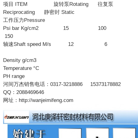
项目 ITEM 旋转泵Rotating 往复泵
Reciprocating 静密封 Static
工作压力Pressure
Psi bar Kg/cm2 15 100
150
轴速Shaft speed M/s 12 6
Density g/cm3
Temperature °C
PH range
河间万杰销售电话：0317-3218886 15373178882
QQ：2088469646
网址：http://wanjeimifeng.com